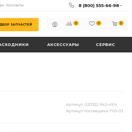
8 (800) 555-66-98
ам
Контакты
0
0
0
ДБОР ЗАПЧАСТЕЙ
АСХОДНИКИ
АКСЕССУАРЫ
СЕРВИС
Артикул:
020322-942-4914
Артикул поставщика:
F05-03