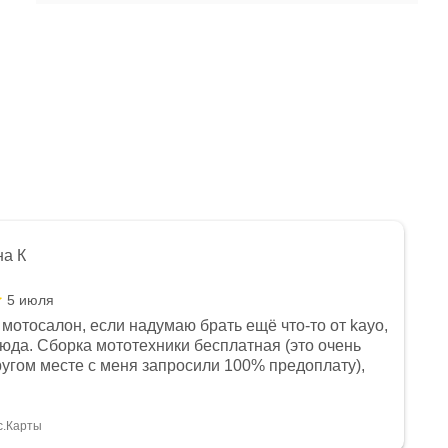
на К
5 июля
мотосалон, если надумаю брать ещё что-то от kayo,
сюда. Сборка мототехники бесплатная (это очень
другом месте с меня запросили 100% предоплату),
и документы выдали. Брала технику с ПТС, на учёт
а вообще без проблем. Менеджеру Юлии большое
тдельное, всегда на связи, очень детально всё
с.Карты
. 👍