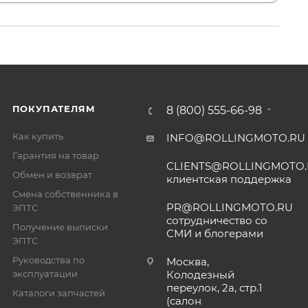
ПОКУПАТЕЛЯМ
8 (800) 555-66-98
Как купить
INFO@ROLLINGMOTO.RU
Гарантия на товар
CLIENTS@ROLLINGMOTO
Обмен и возврат
клиентская поддержка
Смена собственника в
PR@ROLLINGMOTO.RU
ЭПТС
сотрудничество со
Получение выписки
СМИ и блогерами
ЭПТС
Руководства по
Москва,
эксплуатации
Колодезный
переулок, 2а, стр.1
Каталоги запчастей
(салон