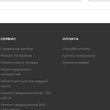
СЕРВИС
ОПЛАТА
Сервисные центры
Способы оплаты
Ремонт питбайков
Купить в рассрочку
Ремонт макси скутера
Купить в кредит
Ремонт дорожных
мотоциклов
Ремонт мотоциклов эндуро/
кросс
Ремонт квадроциклов 50 - 190
куб.см
Ремонт квадроциклов 200 -
400 куб.см