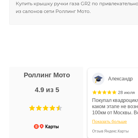
Купить крышку ручки газа GR2 по привлекательн
из салонов сети Роллинг Мото.
Роллинг Мото
Александр
4.9 из 5
28 июля
 в магазине чисто, цены везде
Покупал квадроцикл
огут. Не понравились условия
каком этапе не воз
предоплата и дают только на год)
100км от Москвы. Вс
ают что человек купит и
спидометре всегда 
Показать больше
некому.
постоянно были на 
Считаю, что это гов
Отзыв Яндекс.Карты
получения денег, ч