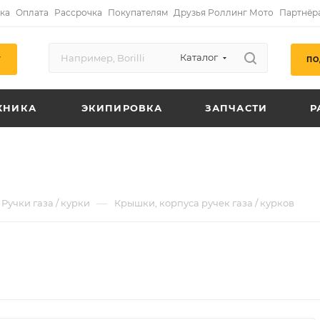
ка
Оплата
Рассрочка
Покупателям
Друзья Роллинг Мото
Партнёр
Каталог
ПО
Г
ХНИКА
ЭКИПИРОВКА
ЗАПЧАСТИ
Р
—
Ручки газа / курки
Крышки, корпуса ручек газа / курков