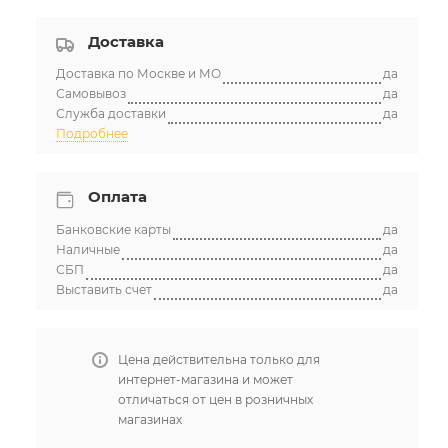
Доставка
Доставка по Москве и МО
да
Самовывоз
да
Служба доставки
да
Подробнее
Оплата
Банковские карты
да
Наличные
да
СБП
да
Выставить счет
да
Цена действительна только для
интернет-магазина и может
отличаться от цен в розничных
магазинах