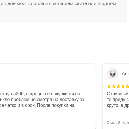
ой цене можно онлайн на нашем сайте или в одном
Ан
 kayo a200, в процессе покупки ни на
Отличный 
никло проблем не смотря на доставку за
то приду 
е четко и в срок. После покупки на
круто, в 
был 0, при этом представители магазина
все чеки 
связи и в итоге проблема была решена.
поставил
орит о небезразличии к клиенту после
спасибо о
Отзыв Яндек
то на сегодняшний день редкость.
объясняют