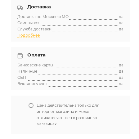
Доставка
Доставка по Москве и МО
да
Самовывоз
да
Служба доставки
да
Подробнее
Оплата
Банковские карты
да
Наличные
да
СБП
да
Выставить счет
да
Цена действительна только для
интернет-магазина и может
отличаться от цен в розничных
магазинах