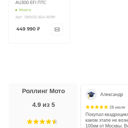
AU300 EFI ПТС
Много
Арт.: 1560012-824-6099
449 990
₽
Роллинг Мото
Александр
4.9 из 5
28 июля
 в магазине чисто, цены везде
Покупал квадроцикл
огут. Не понравились условия
каком этапе не воз
предоплата и дают только на год)
100км от Москвы. Вс