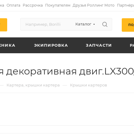
ка
Оплата
Рассрочка
Покупателям
Друзья Роллинг Мото
Партнёр
Каталог
ПО
Г
ХНИКА
ЭКИПИРОВКА
ЗАПЧАСТИ
Р
 декоративная двиг.LX300
—
—
Картера, крышки картера
Крышки картеров