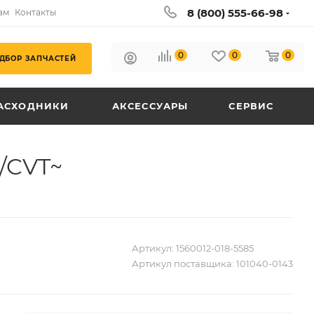
8 (800) 555-66-98
ам
Контакты
0
0
0
ДБОР ЗАПЧАСТЕЙ
АСХОДНИКИ
АКСЕССУАРЫ
СЕРВИС
/CVT~
Артикул:
1560012-018-5585
Артикул поставщика:
101040-0143