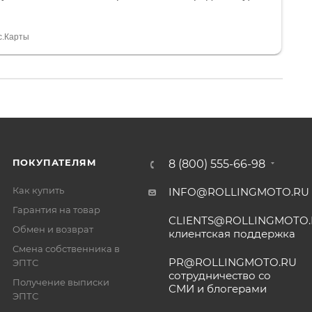
и документы выдали. Брала технику с ПТС, на учёт
а вообще без проблем. Менеджеру Юлии большое
тдельное, всегда на связи, очень детально всё
с.Карты
. 👍
ПОКУПАТЕЛЯМ
8 (800) 555-66-98
Как купить
INFO@ROLLINGMOTO.RU
Гарантия на товар
CLIENTS@ROLLINGMOTO
Обмен и возврат
клиентская поддержка
Смена собственника в
PR@ROLLINGMOTO.RU
ЭПТС
сотрудничество со
Получение выписки
СМИ и блогерами
ЭПТС