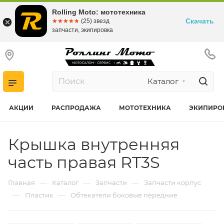
Rolling Moto: мототехника
Скачать
☆☆☆☆☆
★★★★★
(25) звезд
запчасти, экипировка
Каталог
АКЦИИ
РАСПРОДАЖА
МОТОТЕХНИКА
ЭКИПИРО
Крышка внутренняя
часть правая RT3S
—
—
—
Главная
Каталог
Запчасти
Запчасти корпус
—
—
Пластик
Обтекатели боковые передние