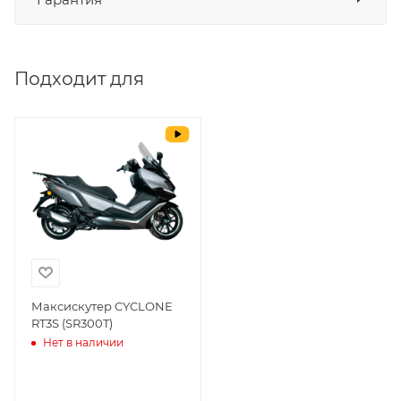
СБП
да
Выставить счет
да
Подходит для
Уважаемые пользователи, в настоящем
блоке размещены документы, с
которыми необходимо ознакомиться
покупателю, в случае приобретения
товара в нашем салоне. Здесь
размещены общие сведения по
решению возможных гарантийных
случаев и образцы необходимых для
заполнения документов. Обращаем
Ваше внимание на то, что конкретные
гарантийные обязательства на
Максискутер CYCLONE
RT3S (SR300T)
приобретаемую технику подробно
Нет в наличии
изложены в Руководстве по
эксплуатации (сервисной книжке), там
же находится гарантийный талон.