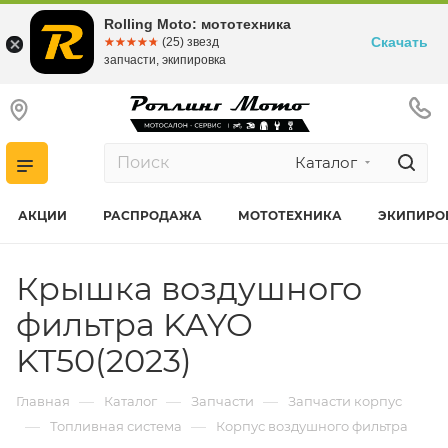
Rolling Moto: мототехника
Скачать
☆☆☆☆☆
★★★★★
(25) звезд
запчасти, экипировка
Каталог
АКЦИИ
РАСПРОДАЖА
МОТОТЕХНИКА
ЭКИПИРО
Крышка воздушного
фильтра KAYO
KT50(2023)
—
—
—
Главная
Каталог
Запчасти
Запчасти корпус
—
—
Топливная система
Корпус воздушного фильтра