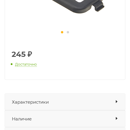
245
₽
Достаточно
Характеристики
Показать характеристики
Наличие
Подходит для