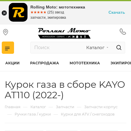
Rolling Moto: мототехника
Скачать
☆☆☆☆☆
★★★★★
(25) звезд
запчасти, экипировка
Каталог
АКЦИИ
РАСПРОДАЖА
МОТОТЕХНИКА
ЭКИПИРО
Курок газа в сборе KAYO
AT110 (2022-)
—
—
—
Главная
Каталог
Запчасти
Запчасти корпус
—
—
Ручки газа / курки
Курки для ATV / снегоходов