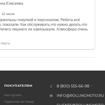
ена Елисеева
22 июля
довольны покупкой и персоналом. Ребята всё
, показали. Как обслуживать,что нужно делать,что
Ничего лишнего не навязывали. Атмосфера очень
я, помогли с доставкой. Сам аппарат так же
 устроил нас, нашли именно то, что хотел P. S
спасибо Дмитрию, за клиентоориентированность и
с.Карты
ПОКУПАТЕЛЯМ
8 (800) 555-66-98
Как купить
INFO@ROLLINGMOTO.RU
Гарантия на товар