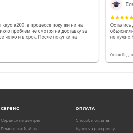
Ел
 kayo a200, в процессе покупки ни на
Остались 
никло проблем не смотря на доставку за
объяснили
е четко и в срок. После покупки на
не нужно.
был 0, при этом представители магазина
комфортна
связи и в итоге проблема была решена.
полностью
орит о небезразличии к клиенту после
огромное 
Отзыв Яндек
то на сегодняшний день редкость.
терпение
СЕРВИС
ОПЛАТА
Сервисные центры
Способы оплаты
Ремонт питбайков
Купить в рассрочку