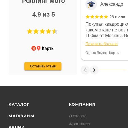
Роллинг Мото
Александр
4.9 из 5
28 июля
 в магазине чисто, цены везде
Покупал квадроцикл
огут. Не понравились условия
каком этапе не воз
предоплата и дают только на год)
100км от Москвы. Вс
ают что человек купит и
спидометре всегда 
Показать больше
некому.
постоянно были на 
Считаю, что это гов
Отзыв Яндекс.Карты
получения денег, ч
Оставить отзыв
КАТАЛОГ
КОМПАНИЯ
МАГАЗИНЫ
О салоне
Франшиза
АКЦИИ