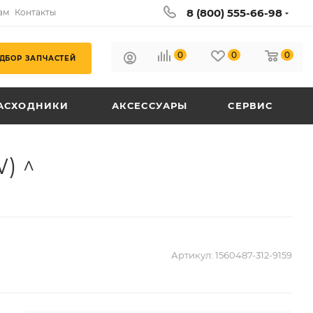
8 (800) 555-66-98
ам
Контакты
0
0
0
ДБОР ЗАПЧАСТЕЙ
АСХОДНИКИ
АКСЕССУАРЫ
СЕРВИС
) ^
Артикул:
1560487-312-9159