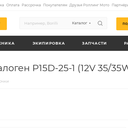
ка
Оплата
Рассрочка
Покупателям
Друзья Роллинг Мото
Партнёр
Каталог
ПО
Г
ХНИКА
ЭКИПИРОВКА
ЗАПЧАСТИ
Р
логен P15D-25-1 (12V 35/35W
очки