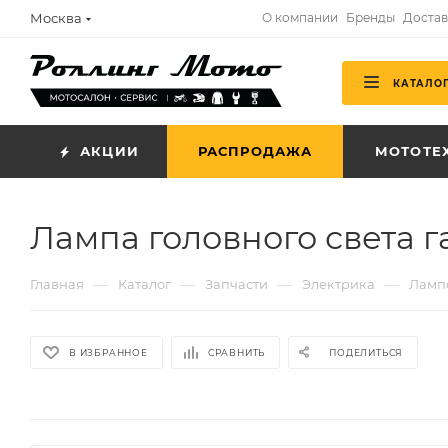
Москва
О компании
Бренды
Достав
КАТАЛО
АКЦИИ
РАСПРОДАЖА
МОТОТЕ
Лампа головного света га
—
—
—
—
Главная
Каталог
Запчасти
Электрика
Ламп
В ИЗБРАННОЕ
СРАВНИТЬ
ПОДЕЛИТЬСЯ