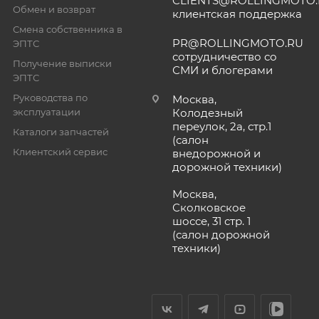
CLIENTS@ROLLINGMOTO
Обмен и возврат
клиентская поддержка
Смена собственника в
PR@ROLLINGMOTO.RU
ЭПТС
сотрудничество со
Получение выписки
СМИ и блогерами
ЭПТС
Руководства по
Москва,
эксплуатации
Колодезный
переулок, 2а, стр.1
Каталоги запчастей
(салон
Клиентский сервис
внедорожной и
дорожной техники)
Москва,
Сколковское
шоссе, 31 стр. 1
(салон дорожной
техники)