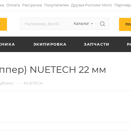
ка
Оплата
Рассрочка
Покупателям
Друзья Роллинг Мото
Партнёр
Каталог
ПО
Г
ХНИКА
ЭКИПИРОВКА
ЗАПЧАСТИ
Р
иппер) NUETECH 22 мм
—
ублисс
NUETECH