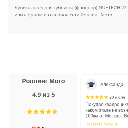
Купить ленту для тублисса (флиппер) NUETECH 2
или в одном из салонов сети Роллинг Мото.
Роллинг Мото
Александр
4.9 из 5
28 июля
 в магазине чисто, цены везде
Покупал квадроцикл
огут. Не понравились условия
каком этапе не воз
предоплата и дают только на год)
100км от Москвы. Вс
ают что человек купит и
спидометре всегда 
Показать больше
некому.
постоянно были на 