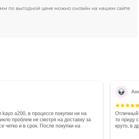
2 мм по выгодной цене можно онлайн на нашем сайте
Ан
 kayo a200, в процессе покупки ни на
Отличный 
никло проблем не смотря на доставку за
то приду 
е четко и в срок. После покупки на
круто, в 
был 0, при этом представители магазина
все чеки 
связи и в итоге проблема была решена.
поставил