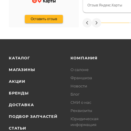
Считаю, что это гов
Отзыв Яндекс.Карты
получения денег, ч
Оставить отзыв
КАТАЛОГ
КОМПАНИЯ
МАГАЗИНЫ
О салоне
Франшиза
АКЦИИ
Новости
БРЕНДЫ
Блог
СМИ о нас
ДОСТАВКА
Реквизиты
ПОДБОР ЗАПЧАСТЕЙ
Юридическая
информация
СТАТЬИ