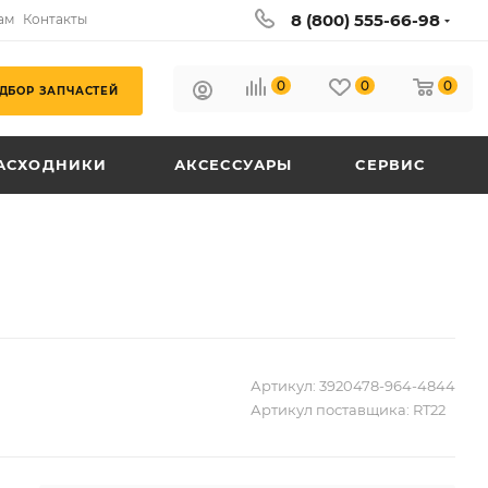
8 (800) 555-66-98
ам
Контакты
0
0
0
ДБОР ЗАПЧАСТЕЙ
АСХОДНИКИ
АКСЕССУАРЫ
СЕРВИС
Артикул:
3920478-964-4844
Артикул поставщика:
RT22