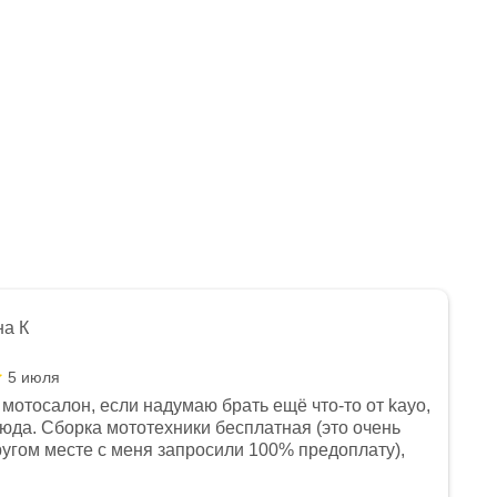
на К
5 июля
мотосалон, если надумаю брать ещё что-то от kayo,
сюда. Сборка мототехники бесплатная (это очень
другом месте с меня запросили 100% предоплату),
и документы выдали. Брала технику с ПТС, на учёт
а вообще без проблем. Менеджеру Юлии большое