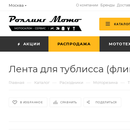
Москва
О компании
Бренды
Достав
КАТАЛО
АКЦИИ
РАСПРОДАЖА
МОТОТЕ
Лента для тублисса (фл
—
—
—
—
Главная
Каталог
Расходники
Моторезина
Т
В ИЗБРАННОЕ
СРАВНИТЬ
ПОДЕЛИТЬСЯ