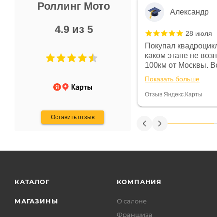
Роллинг Мото
Александр
4.9 из 5
28 июля
 в магазине чисто, цены везде
Покупал квадроцикл
огут. Не понравились условия
каком этапе не воз
предоплата и дают только на год)
100км от Москвы. Вс
ают что человек купит и
спидометре всегда 
Показать больше
некому.
постоянно были на 
Считаю, что это гов
Отзыв Яндекс.Карты
получения денег, ч
Оставить отзыв
КАТАЛОГ
КОМПАНИЯ
МАГАЗИНЫ
О салоне
Франшиза