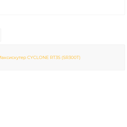
аксискутер CYCLONE RT3S (SR300T)