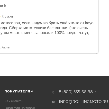
на К
5 июля
мотосалон, если надумаю брать ещё что-то от kayo,
сюда. Сборка мототехники бесплатная (это очень
другом месте с меня запросили 100% предоплату),
и документы выдали. Брала технику с ПТС, на учёт
а вообще без проблем. Менеджеру Юлии большое
тдельное, всегда на связи, очень детально всё
с.Карты
. 👍
ПОКУПАТЕЛЯМ
8 (800) 555-66-98
Как купить
INFO@ROLLINGMOTO.RU
Гарантия на товар