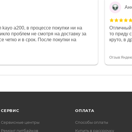
Ан
 kayo a200, в процессе покупки ни на
Отличный 
никло проблем не смотря на доставку за
то приду 
е четко и в срок. После покупки на
круто, в 
был 0, при этом представители магазина
все чеки 
связи и в итоге проблема была решена.
поставил
орит о небезразличии к клиенту после
спасибо о
Отзыв Яндек
то на сегодняшний день редкость.
объясняют
СЕРВИС
ОПЛАТА
Сервисные центры
Способы оплаты
Ремонт питбайков
Купить в рассрочку