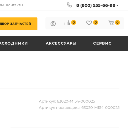
8 (800) 555-66-98
ам
Контакты
0
0
0
ДБОР ЗАПЧАСТЕЙ
АСХОДНИКИ
АКСЕССУАРЫ
СЕРВИС
Артикул:
63020-M154-000025
Артикул поставщика:
63020-M154-000025