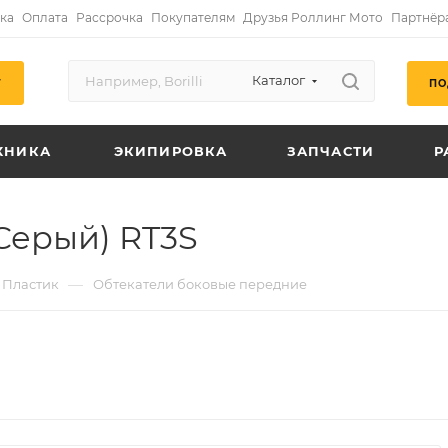
ка
Оплата
Рассрочка
Покупателям
Друзья Роллинг Мото
Партнёр
Каталог
ПО
Г
ХНИКА
ЭКИПИРОВКА
ЗАПЧАСТИ
Р
Серый) RT3S
—
Пластик
Обтекатели боковые передние