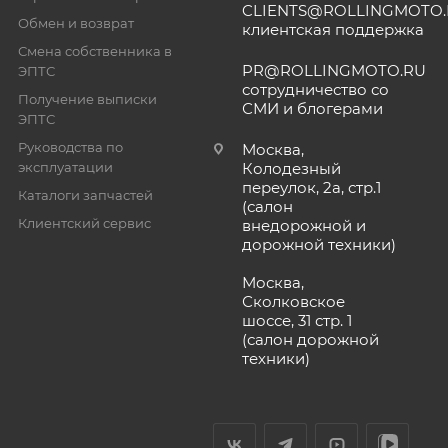
CLIENTS@ROLLINGMOTO
Обмен и возврат
клиентская поддержка
Смена собственника в
PR@ROLLINGMOTO.RU
ЭПТС
сотрудничество со
Получение выписки
СМИ и блогерами
ЭПТС
Руководства по
Москва,
эксплуатации
Колодезный
переулок, 2а, стр.1
Каталоги запчастей
(салон
Клиентский сервис
внедорожной и
дорожной техники)
Москва,
Сколковское
шоссе, 31 стр. 1
(салон дорожной
техники)