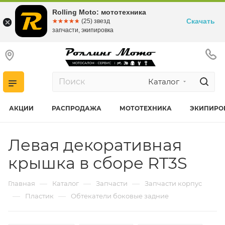
Rolling Moto: мототехника
Скачать
☆☆☆☆☆
★★★★★
(25) звезд
запчасти, экипировка
Каталог
АКЦИИ
РАСПРОДАЖА
МОТОТЕХНИКА
ЭКИПИРО
Левая декоративная
крышка в сборе RT3S
—
—
—
Главная
Каталог
Запчасти
Запчасти корпус
—
—
Пластик
Обтекатели боковые задние