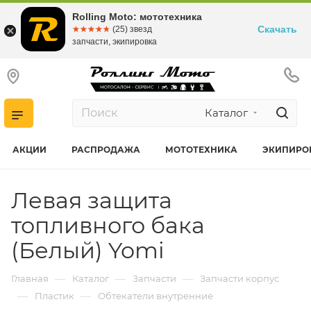
Rolling Moto: мототехника
Скачать
☆☆☆☆☆
★★★★★
(25) звезд
запчасти, экипировка
Каталог
АКЦИИ
РАСПРОДАЖА
МОТОТЕХНИКА
ЭКИПИРО
Левая защита
топливного бака
(Белый) Yomi
—
—
—
Главная
Каталог
Запчасти
Запчасти корпус
—
—
Пластик
Обтекатели внутренние