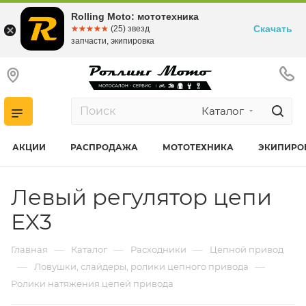
Rolling Moto: мототехника
Скачать
☆☆☆☆☆
★★★★★
(25) звезд
запчасти, экипировка
Каталог
АКЦИИ
РАСПРОДАЖА
МОТОТЕХНИКА
ЭКИПИРО
Левый регулятор цепи
EX3
—
—
—
Главная
Каталог
Расходники
Цепной привод
—
—
Ловушки, слайдеры, ролики цепного привода
Ролики натяжения цепей привода