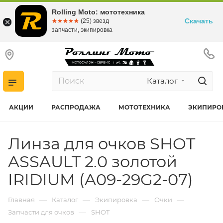
Rolling Moto: мототехника
Скачать
☆☆☆☆☆
★★★★★
(25) звезд
запчасти, экипировка
Каталог
АКЦИИ
РАСПРОДАЖА
МОТОТЕХНИКА
ЭКИПИРО
Линза для очков SHOT
ASSAULT 2.0 золотой
IRIDIUM (A09-29G2-07)
—
—
—
—
Главная
Каталог
Экипировка
Очки
—
Запчасти для очков
SHOT