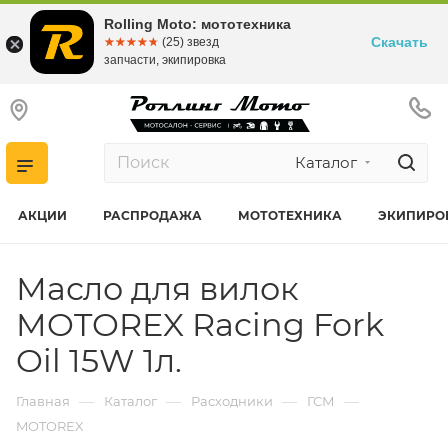
Rolling Moto: мототехника
Скачать
☆☆☆☆☆
★★★★★
(25) звезд
запчасти, экипировка
Каталог
АКЦИИ
РАСПРОДАЖА
МОТОТЕХНИКА
ЭКИПИРО
Масло для вилок
MOTOREX Racing Fork
Oil 15W 1л.
—
—
—
—
Главная
Каталог
Расходники
ГСМ
MOTOREX