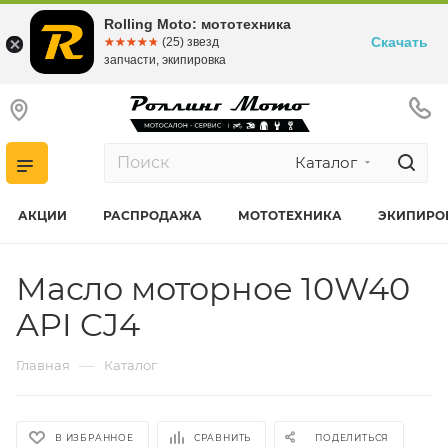
Rolling Moto: мототехника
Скачать
☆☆☆☆☆
★★★★★
(25) звезд
запчасти, экипировка
Каталог
АКЦИИ
РАСПРОДАЖА
МОТОТЕХНИКА
ЭКИПИРО
Масло моторное 10W40
API CJ4
—
Главная
Каталог
В ИЗБРАННОЕ
СРАВНИТЬ
ПОДЕЛИТЬСЯ