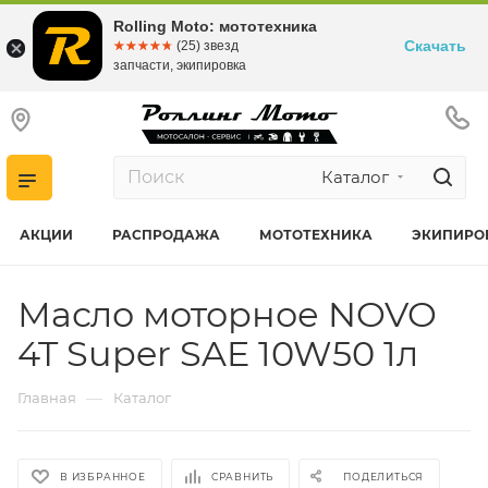
Rolling Moto: мототехника
Скачать
☆☆☆☆☆
★★★★★
(25) звезд
запчасти, экипировка
Каталог
АКЦИИ
РАСПРОДАЖА
МОТОТЕХНИКА
ЭКИПИРО
Масло моторное NOVO
4T Super SAE 10W50 1л
—
Главная
Каталог
В ИЗБРАННОЕ
СРАВНИТЬ
ПОДЕЛИТЬСЯ