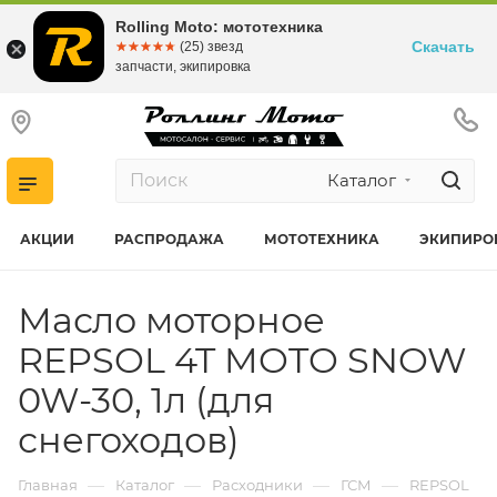
Rolling Moto: мототехника
Скачать
☆☆☆☆☆
★★★★★
(25) звезд
запчасти, экипировка
Каталог
АКЦИИ
РАСПРОДАЖА
МОТОТЕХНИКА
ЭКИПИРО
Масло моторное
REPSOL 4T MOTO SNOW
0W-30, 1л (для
снегоходов)
—
—
—
—
Главная
Каталог
Расходники
ГСМ
REPSOL