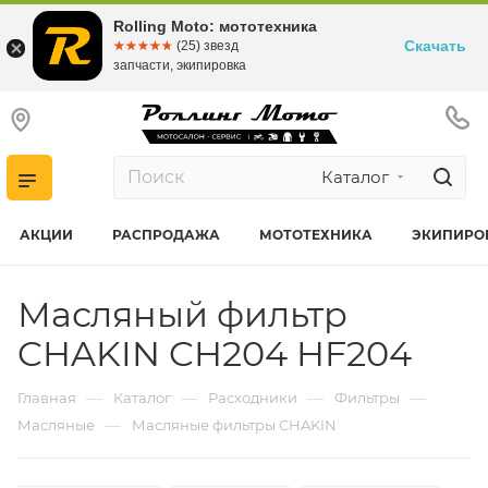
Rolling Moto: мототехника
Скачать
☆☆☆☆☆
★★★★★
(25) звезд
запчасти, экипировка
Каталог
АКЦИИ
РАСПРОДАЖА
МОТОТЕХНИКА
ЭКИПИРО
Масляный фильтр
CHAKIN CH204 HF204
—
—
—
—
Главная
Каталог
Расходники
Фильтры
—
Масляные
Масляные фильтры CHAKIN