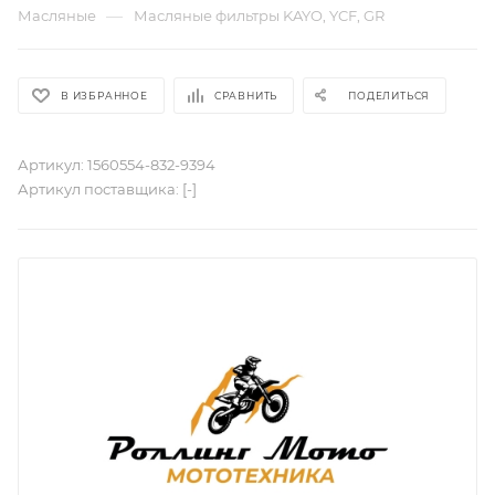
—
Масляные
Масляные фильтры KAYO, YCF, GR
В ИЗБРАННОЕ
СРАВНИТЬ
ПОДЕЛИТЬСЯ
Артикул:
1560554-832-9394
Артикул поставщика:
[-]