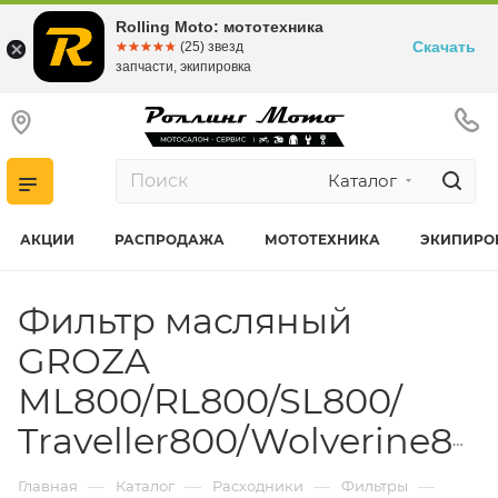
Rolling Moto: мототехника
Скачать
☆☆☆☆☆
★★★★★
(25) звезд
запчасти, экипировка
Каталог
АКЦИИ
РАСПРОДАЖА
МОТОТЕХНИКА
ЭКИПИРО
Фильтр масляный
GROZA
ML800/RL800/SL800/
Traveller800/Wolverine800/YL800/XS800N/XS650
—
—
—
—
Главная
Каталог
Расходники
Фильтры