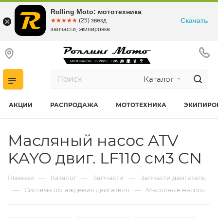
Rolling Moto: мототехника
Скачать
☆☆☆☆☆
★★★★★
(25) звезд
запчасти, экипировка
Каталог
АКЦИИ
РАСПРОДАЖА
МОТОТЕХНИКА
ЭКИПИРО
Масляный насос ATV
KAYO двиг. LF110 см3 CN
—
—
—
Главная
Каталог
Запчасти
Запчасти двигатель
—
—
Система охлаждения двигателя
Масляные насосы