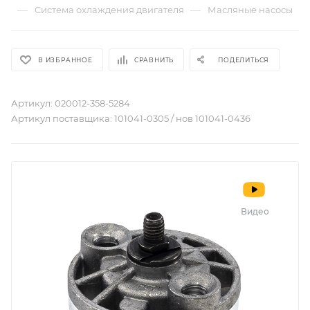
—
—
Система охлаждения двигателя
Масляные насосы
В ИЗБРАННОЕ
СРАВНИТЬ
ПОДЕЛИТЬСЯ
Артикул:
020012-358-5284
Артикул поставщика:
101041-0305 / нов 101041-0436
Видео