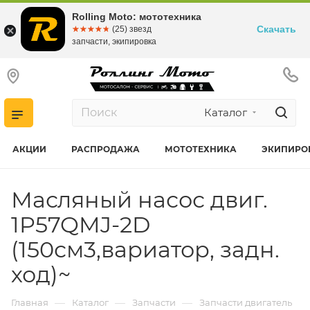
Rolling Moto: мототехника
Скачать
☆☆☆☆☆
★★★★★
(25) звезд
запчасти, экипировка
Каталог
АКЦИИ
РАСПРОДАЖА
МОТОТЕХНИКА
ЭКИПИРО
Масляный насос двиг.
1P57QMJ-2D
(150см3,вариатор, задн.
ход)~
—
—
—
Главная
Каталог
Запчасти
Запчасти двигатель