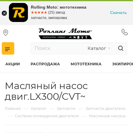
Rolling Moto: мототехника
Скачать
☆☆☆☆☆
★★★★★
(25) звезд
запчасти, экипировка
Каталог
АКЦИИ
РАСПРОДАЖА
МОТОТЕХНИКА
ЭКИПИРО
Масляный насос
двиг.LX300/CVT~
—
—
—
Главная
Каталог
Запчасти
Запчасти двигатель
—
—
Система охлаждения двигателя
Масляные насосы