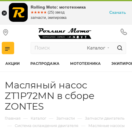
Rolling Moto: мототехника
Скачать
☆☆☆☆☆
★★★★★
(25) звезд
запчасти, экипировка
Каталог
АКЦИИ
РАСПРОДАЖА
МОТОТЕХНИКА
ЭКИПИРО
Масляный насос
ZT1P72MN в сборе
ZONTES
—
—
—
Главная
Каталог
Запчасти
Запчасти двигатель
—
—
Система охлаждения двигателя
Масляные насосы