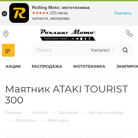
Rolling Moto: мототехника
Скачать
☆☆☆☆☆
★★★★★
(25) звезд
запчасти, экипировка
Каталог
АКЦИИ
РАСПРОДАЖА
МОТОТЕХНИКА
ЭКИПИРО
Маятник ATAKI TOURIST
300
—
—
—
Главная
Каталог
Запчасти
Запчасти корпус
—
—
Маятники
Маятники