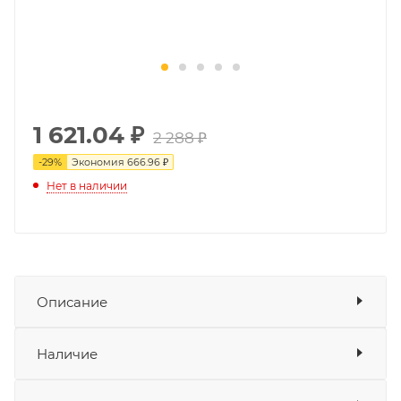
1 621.04
₽
2 288 ₽
-
29
%
Экономия
666.96 ₽
Нет в наличии
Описание
Маятник ATAKI Tourist 300
– часть системы
Показать описание
Наличие
подвески, которая соединяет заднее колесо с
рамой мотоцикла и позволяет ему двигаться