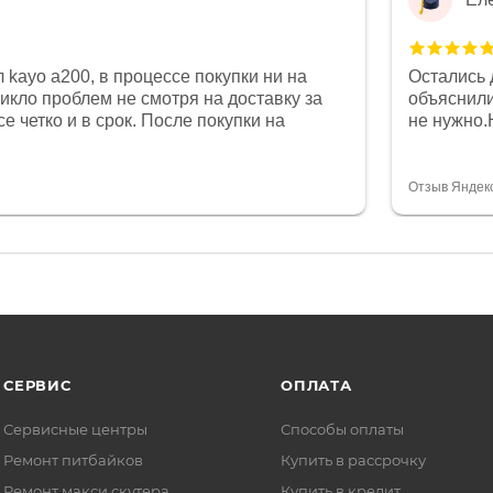
 kayo a200, в процессе покупки ни на
Остались 
никло проблем не смотря на доставку за
объяснили
е четко и в срок. После покупки на
не нужно.
был 0, при этом представители магазина
комфортна
связи и в итоге проблема была решена.
полностью
орит о небезразличии к клиенту после
огромное 
Отзыв Яндек
то на сегодняшний день редкость.
терпение
СЕРВИС
ОПЛАТА
Сервисные центры
Способы оплаты
Ремонт питбайков
Купить в рассрочку
Ремонт макси скутера
Купить в кредит