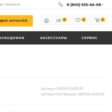
8 (800) 555-66-98
ам
Контакты
0
0
0
ДБОР ЗАПЧАСТЕЙ
АСХОДНИКИ
АКСЕССУАРЫ
СЕРВИС
Артикул:
563000-0025-01
Артикул поставщика:
563000-0025-01