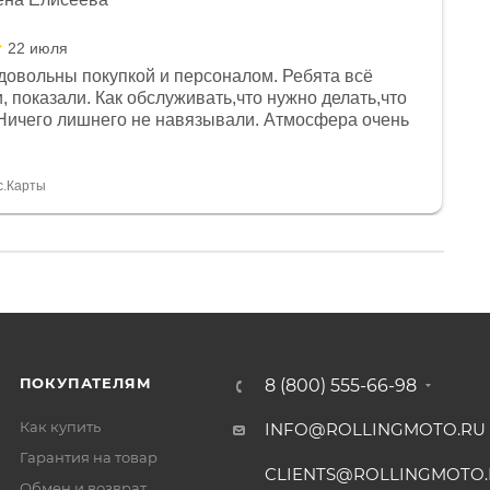
22 июля
довольны покупкой и персоналом. Ребята всё
, показали. Как обслуживать,что нужно делать,что
Ничего лишнего не навязывали. Атмосфера очень
я, помогли с доставкой. Сам аппарат так же
 устроил нас, нашли именно то, что хотел P. S
спасибо Дмитрию, за клиентоориентированность и
с.Карты
ПОКУПАТЕЛЯМ
8 (800) 555-66-98
Как купить
INFO@ROLLINGMOTO.RU
Гарантия на товар
CLIENTS@ROLLINGMOTO
Обмен и возврат