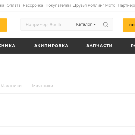
ка
Оплата
Рассрочка
Покупателям
Друзья Роллинг Мото
Партнёр
Каталог
ПО
Г
ХНИКА
ЭКИПИРОВКА
ЗАПЧАСТИ
Р
—
Маятники
Маятники