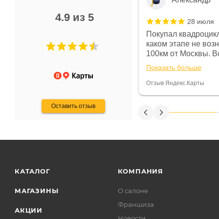
4.9 из 5
28 июля
 в магазине чисто, цены везде
Покупал квадроцикл
огут. Не понравились условия
каком этапе не воз
предоплата и дают только на год)
100км от Москвы. Вс
ают что человек купит и
спидометре всегда 
Показать больше
некому.
постоянно были на 
Считаю, что это гов
Отзыв Яндекс.Карты
получения денег, ч
Оставить отзыв
КАТАЛОГ
КОМПАНИЯ
МАГАЗИНЫ
О салоне
Франшиза
АКЦИИ
Новости