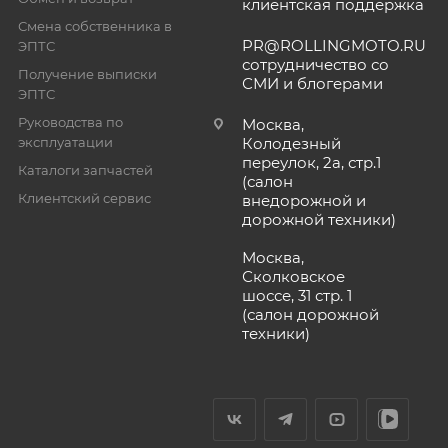
клиентская поддержка
Смена собственника в
PR@ROLLINGMOTO.RU
ЭПТС
сотрудничество со
Получение выписки
СМИ и блогерами
ЭПТС
Руководства по
Москва,
эксплуатации
Колодезный
переулок, 2а, стр.1
Каталоги запчастей
(салон
Клиентский сервис
внедорожной и
дорожной техники)
Москва,
Сколковское
шоссе, 31 стр. 1
(салон дорожной
техники)