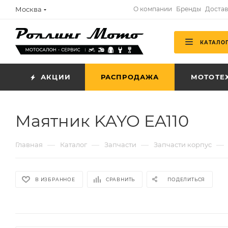
Москва
О компании
Бренды
Достав
КАТАЛО
АКЦИИ
РАСПРОДАЖА
МОТОТЕ
Маятник KAYO EA110
—
—
—
—
Главная
Каталог
Запчасти
Запчасти корпус
В ИЗБРАННОЕ
СРАВНИТЬ
ПОДЕЛИТЬСЯ