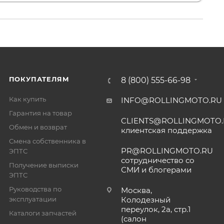
ПОКУПАТЕЛЯМ
8 (800) 555-66-98
Как купить
INFO@ROLLINGMOTO.RU
Гарантия на товар
CLIENTS@ROLLINGMOTO
Обмен и возврат
клиентская поддержка
Смена собственника в
PR@ROLLINGMOTO.RU
ЭПТС
сотрудничество со
Получение выписки
СМИ и блогерами
ЭПТС
Руководства по
Москва,
эксплуатации
Колодезный
переулок, 2а, стр.1
Каталоги запчастей
(салон