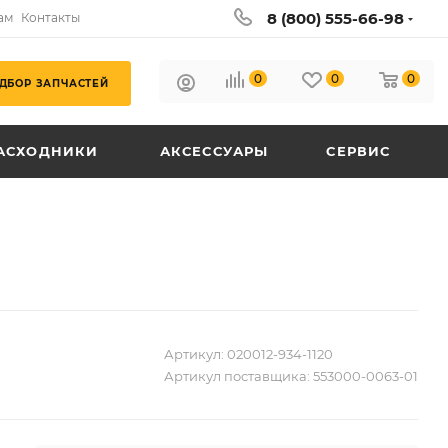
8 (800) 555-66-98
ам
Контакты
0
0
0
ДБОР ЗАПЧАСТЕЙ
АСХОДНИКИ
АКСЕССУАРЫ
СЕРВИС
Артикул:
020012-934-1120
Артикул поставщика:
553000-0063-01