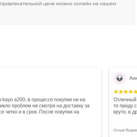
по привлекательной цене можно онлайн на нашем
Ан
 kayo a200, в процессе покупки ни на
Отличный 
никло проблем не смотря на доставку за
то приду 
е четко и в срок. После покупки на
круто, в 
был 0, при этом представители магазина
все чеки 
связи и в итоге проблема была решена.
поставил
орит о небезразличии к клиенту после
спасибо о
Отзыв Яндек
то на сегодняшний день редкость.
объясняют