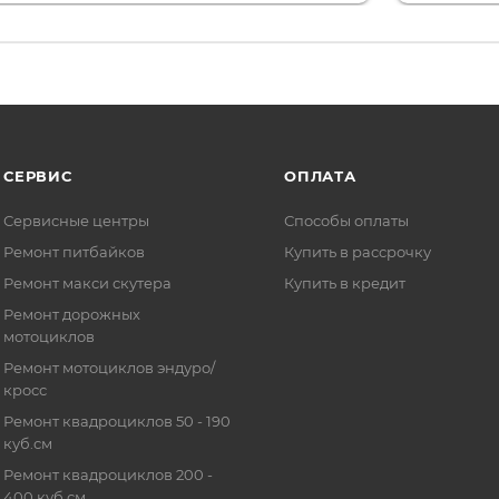
СЕРВИС
ОПЛАТА
Сервисные центры
Способы оплаты
Ремонт питбайков
Купить в рассрочку
Ремонт макси скутера
Купить в кредит
Ремонт дорожных
мотоциклов
Ремонт мотоциклов эндуро/
кросс
Ремонт квадроциклов 50 - 190
куб.см
Ремонт квадроциклов 200 -
400 куб.см