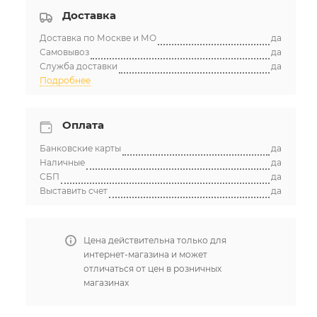
Доставка
Доставка по Москве и МО
да
Самовывоз
да
Служба доставки
да
Подробнее
Оплата
Банковские карты
да
Наличные
да
СБП
да
Выставить счет
да
Цена действительна только для
интернет-магазина и может
отличаться от цен в розничных
магазинах