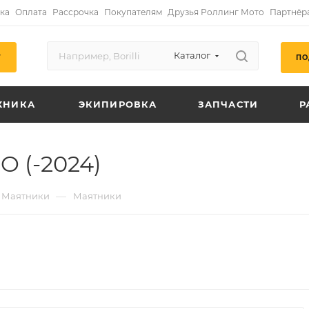
ка
Оплата
Рассрочка
Покупателям
Друзья Роллинг Мото
Партнёр
Каталог
ПО
Г
ХНИКА
ЭКИПИРОВКА
ЗАПЧАСТИ
Р
 (-2024)
—
Маятники
Маятники