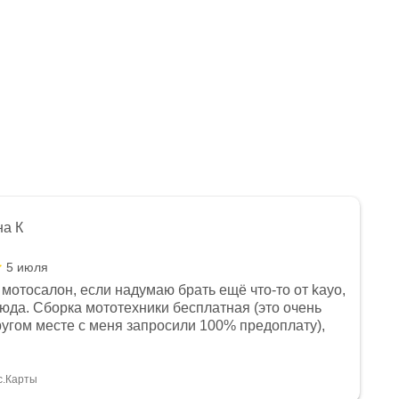
на К
5 июля
мотосалон, если надумаю брать ещё что-то от kayo,
сюда. Сборка мототехники бесплатная (это очень
другом месте с меня запросили 100% предоплату),
и документы выдали. Брала технику с ПТС, на учёт
а вообще без проблем. Менеджеру Юлии большое
тдельное, всегда на связи, очень детально всё
с.Карты
. 👍