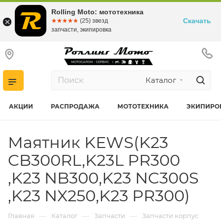
Rolling Moto: мототехника
Скачать
☆☆☆☆☆
★★★★★
(25) звезд
запчасти, экипировка
Каталог
АКЦИИ
РАСПРОДАЖА
МОТОТЕХНИКА
ЭКИПИРО
Маятник KEWS(K23
CB300RL,K23L PR300
,K23 NB300,K23 NC300S
,K23 NX250,K23 PR300)
—
—
—
Главная
Каталог
Запчасти
Запчасти корпус