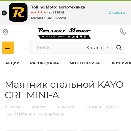
Rolling Moto: мототехника
Скачать
☆☆☆☆☆
★★★★★
(25) звезд
запчасти, экипировка
Каталог
АКЦИИ
РАСПРОДАЖА
МОТОТЕХНИКА
ЭКИПИРО
Маятник стальной KAYO
CRF MINI-A
—
—
—
Главная
Каталог
Запчасти
Запчасти корпус
—
—
Маятники
Маятники