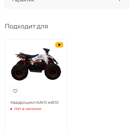
СБП
да
Выставить счет
да
Подходит для
Уважаемые пользователи, в настоящем
блоке размещены документы, с
которыми необходимо ознакомиться
покупателю, в случае приобретения
товара в нашем салоне. Здесь
размещены общие сведения по
решению возможных гарантийных
случаев и образцы необходимых для
заполнения документов. Обращаем
Ваше внимание на то, что конкретные
гарантийные обязательства на
Квадроцикл KAYO eA110
Нет в наличии
приобретаемую технику подробно
изложены в Руководстве по
эксплуатации (сервисной книжке), там
же находится гарантийный талон.