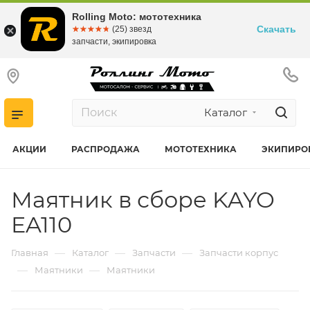
Rolling Moto: мототехника
Скачать
☆☆☆☆☆
★★★★★
(25) звезд
запчасти, экипировка
Каталог
АКЦИИ
РАСПРОДАЖА
МОТОТЕХНИКА
ЭКИПИРО
Маятник в сборе KAYO
EA110
—
—
—
Главная
Каталог
Запчасти
Запчасти корпус
—
—
Маятники
Маятники