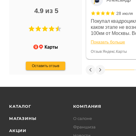
4.9 из 5
28 июля
 в магазине чисто, цены везде
Покупал квадроцикл
огут. Не понравились условия
каком этапе не воз
предоплата и дают только на год)
100км от Москвы. Вс
ают что человек купит и
спидометре всегда 
Показать больше
некому.
постоянно были на 
Считаю, что это гов
Отзыв Яндекс.Карты
получения денег, ч
Оставить отзыв
КАТАЛОГ
КОМПАНИЯ
МАГАЗИНЫ
О салоне
Франшиза
АКЦИИ
Новости