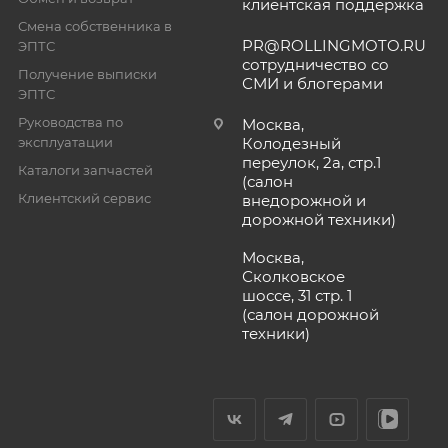
клиентская поддержка
Смена собственника в
PR@ROLLINGMOTO.RU
ЭПТС
сотрудничество со
Получение выписки
СМИ и блогерами
ЭПТС
Руководства по
Москва,
эксплуатации
Колодезный
переулок, 2а, стр.1
Каталоги запчастей
(салон
Клиентский сервис
внедорожной и
дорожной техники)
Москва,
Сколковское
шоссе, 31 стр. 1
(салон дорожной
техники)