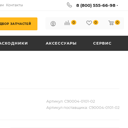
8 (800) 555-66-98
ам
Контакты
0
0
0
ДБОР ЗАПЧАСТЕЙ
АСХОДНИКИ
АКСЕССУАРЫ
СЕРВИС
Артикул:
C90004-0101-02
Артикул поставщика:
C90004-0101-02