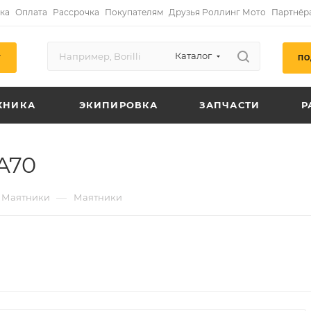
ка
Оплата
Рассрочка
Покупателям
Друзья Роллинг Мото
Партнёр
Каталог
ПО
Г
ХНИКА
ЭКИПИРОВКА
ЗАПЧАСТИ
Р
A70
—
Маятники
Маятники