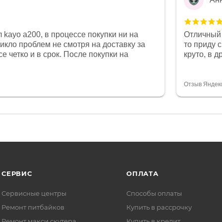
 kayo a200, в процессе покупки ни на
Отличный 
никло проблем не смотря на доставку за
то приду 
е четко и в срок. После покупки на
круто, в 
был 0, при этом представители магазина
все чеки 
связи и в итоге проблема была решена.
поставил
орит о небезразличии к клиенту после
спасибо о
Отзыв Яндек
то на сегодняшний день редкость.
объясняют
СЕРВИС
ОПЛАТА
Сервисные центры
Способы оплаты
Ремонт питбайков
Купить в рассрочку
Ремонт макси скутера
Купить в кредит