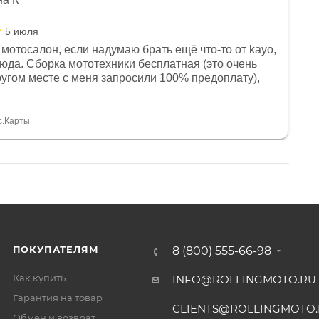
5 июля
мотосалон, если надумаю брать ещё что-то от kayo,
сюда. Сборка мототехники бесплатная (это очень
другом месте с меня запросили 100% предоплату),
и документы выдали. Брала технику с ПТС, на учёт
а вообще без проблем. Менеджеру Юлии большое
тдельное, всегда на связи, очень детально всё
с.Карты
. 👍
ПОКУПАТЕЛЯМ
8 (800) 555-66-98
Как купить
INFO@ROLLINGMOTO.RU
Гарантия на товар
CLIENTS@ROLLINGMOTO
Обмен и возврат