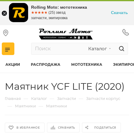
Rolling Moto: мототехника
Скачать
☆☆☆☆☆
★★★★★
(25) звезд
запчасти, экипировка
Каталог
АКЦИИ
РАСПРОДАЖА
МОТОТЕХНИКА
ЭКИПИРО
Маятник YCF LITE (2020)
—
—
—
Главная
Каталог
Запчасти
Запчасти корпус
—
—
Маятники
Маятники
В ИЗБРАННОЕ
СРАВНИТЬ
ПОДЕЛИТЬСЯ