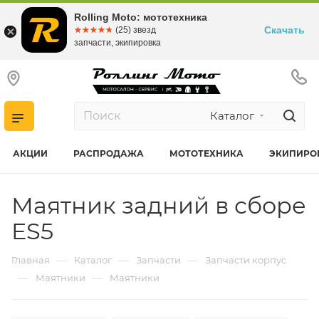
Rolling Moto: мототехника
Скачать
☆☆☆☆☆
★★★★★
(25) звезд
запчасти, экипировка
Каталог
АКЦИИ
РАСПРОДАЖА
МОТОТЕХНИКА
ЭКИПИРО
Маятник задний в сборе
ES5
—
—
—
Главная
Каталог
Запчасти
Запчасти корпус
—
—
Маятники
Маятники