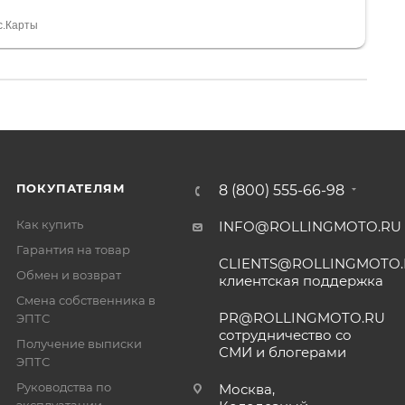
 устроил нас, нашли именно то, что хотел P. S
спасибо Дмитрию, за клиентоориентированность и
с.Карты
ПОКУПАТЕЛЯМ
8 (800) 555-66-98
Как купить
INFO@ROLLINGMOTO.RU
Гарантия на товар
CLIENTS@ROLLINGMOTO
Обмен и возврат
клиентская поддержка
Смена собственника в
PR@ROLLINGMOTO.RU
ЭПТС
сотрудничество со
Получение выписки
СМИ и блогерами
ЭПТС
Руководства по
Москва,
эксплуатации