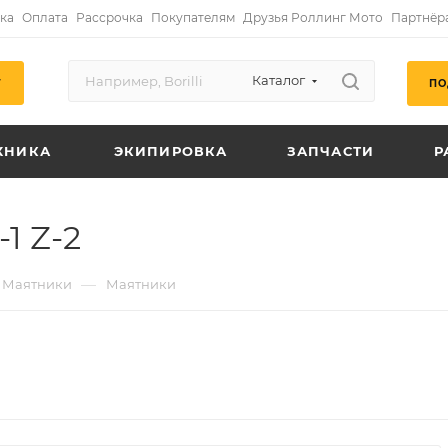
ка
Оплата
Рассрочка
Покупателям
Друзья Роллинг Мото
Партнёр
Каталог
ПО
Г
ХНИКА
ЭКИПИРОВКА
ЗАПЧАСТИ
Р
1 Z-2
—
Маятники
Маятники