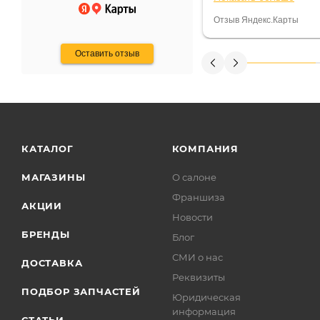
некому.
постоянно были на 
Считаю, что это гов
Отзыв Яндекс.Карты
получения денег, ч
Оставить отзыв
КАТАЛОГ
КОМПАНИЯ
МАГАЗИНЫ
О салоне
Франшиза
АКЦИИ
Новости
БРЕНДЫ
Блог
СМИ о нас
ДОСТАВКА
Реквизиты
ПОДБОР ЗАПЧАСТЕЙ
Юридическая
информация
СТАТЬИ