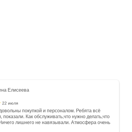
ена Елисеева
22 июля
довольны покупкой и персоналом. Ребята всё
, показали. Как обслуживать,что нужно делать,что
Ничего лишнего не навязывали. Атмосфера очень
я, помогли с доставкой. Сам аппарат так же