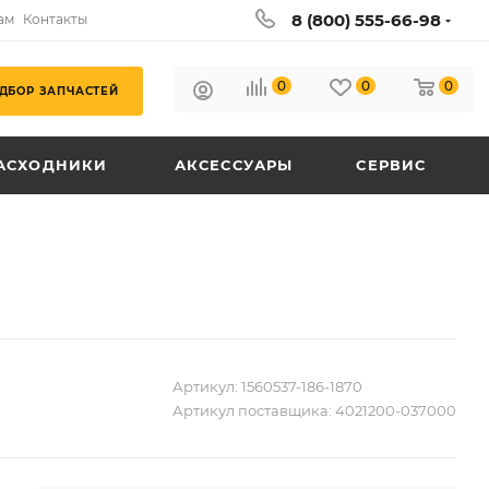
8 (800) 555-66-98
ам
Контакты
0
0
0
ДБОР ЗАПЧАСТЕЙ
АСХОДНИКИ
АКСЕССУАРЫ
СЕРВИС
Артикул:
1560537-186-1870
Артикул поставщика:
4021200-037000