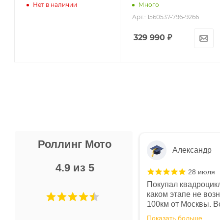
Нет в наличии
Много
Арт.: 1560537-796-9266
329 990
₽
Роллинг Мото
Александр
4.9 из 5
28 июля
 в магазине чисто, цены везде
Покупал квадроцикл
огут. Не понравились условия
каком этапе не воз
предоплата и дают только на год)
100км от Москвы. Вс
ают что человек купит и
спидометре всегда 
Показать больше