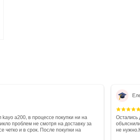
Ел
 kayo a200, в процессе покупки ни на
Остались 
никло проблем не смотря на доставку за
объяснили
е четко и в срок. После покупки на
не нужно.
был 0, при этом представители магазина
комфортна