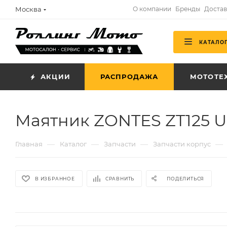
Москва
О компании
Бренды
Достав
КАТАЛО
АКЦИИ
РАСПРОДАЖА
МОТОТЕ
Маятник ZONTES ZT125 U-
—
—
—
—
Главная
Каталог
Запчасти
Запчасти корпус
В ИЗБРАННОЕ
СРАВНИТЬ
ПОДЕЛИТЬСЯ