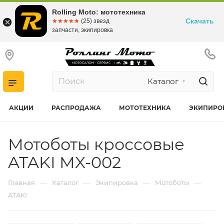
Rolling Moto: мототехника
Скачать
☆☆☆☆☆
★★★★★
(25) звезд
запчасти, экипировка
Каталог
АКЦИИ
РАСПРОДАЖА
МОТОТЕХНИКА
ЭКИПИРО
Мотоботы кроссовые
ATAKI MX-002
—
—
—
—
Главная
Каталог
Экипировка
Мотоботы
ATAKI