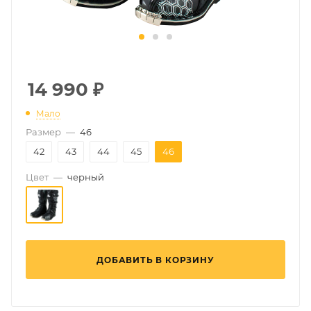
14 990
₽
Мало
Размер
—
46
42
43
44
45
46
Цвет
—
черный
ДОБАВИТЬ В КОРЗИНУ