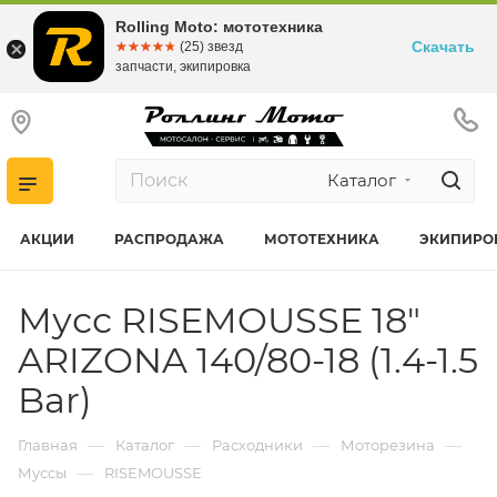
Rolling Moto: мототехника
Скачать
☆☆☆☆☆
★★★★★
(25) звезд
запчасти, экипировка
Каталог
АКЦИИ
РАСПРОДАЖА
МОТОТЕХНИКА
ЭКИПИРО
Мусс RISEMOUSSE 18"
ARIZONA 140/80-18 (1.4-1.5
Bar)
—
—
—
—
Главная
Каталог
Расходники
Моторезина
—
Муссы
RISEMOUSSE