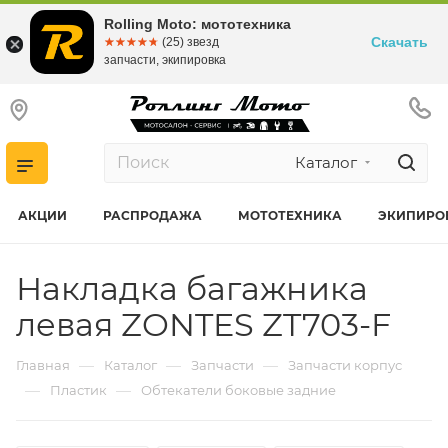
Rolling Moto: мототехника
Скачать
☆☆☆☆☆
★★★★★
(25) звезд
запчасти, экипировка
Каталог
АКЦИИ
РАСПРОДАЖА
МОТОТЕХНИКА
ЭКИПИРО
Накладка багажника
левая ZONTES ZT703-F
—
—
—
Главная
Каталог
Запчасти
Запчасти корпус
—
—
Пластик
Обтекатели боковые задние