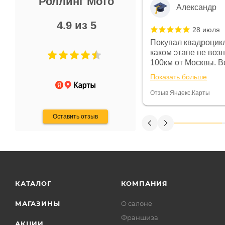
Роллинг Мото
Александр
4.9 из 5
28 июля
 в магазине чисто, цены везде
Покупал квадроцикл
огут. Не понравились условия
каком этапе не воз
предоплата и дают только на год)
100км от Москвы. Вс
ают что человек купит и
спидометре всегда 
Показать больше
некому.
постоянно были на 
Считаю, что это гов
Отзыв Яндекс.Карты
получения денег, ч
Оставить отзыв
КАТАЛОГ
КОМПАНИЯ
МАГАЗИНЫ
О салоне
Франшиза
АКЦИИ