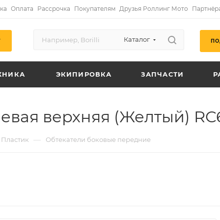
ка
Оплата
Рассрочка
Покупателям
Друзья Роллинг Мото
Партнёр
Каталог
ПО
Г
ХНИКА
ЭКИПИРОВКА
ЗАПЧАСТИ
Р
левая верхняя (Желтый) RC
—
Пластик
Обтекатели боковые передние