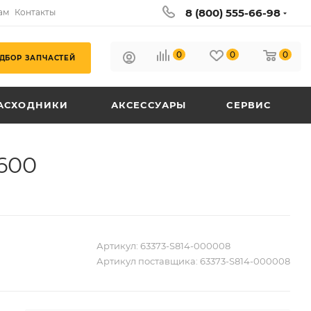
8 (800) 555-66-98
ам
Контакты
0
0
0
ДБОР ЗАПЧАСТЕЙ
АСХОДНИКИ
АКСЕССУАРЫ
СЕРВИС
600
Артикул:
63373-S814-000008
Артикул поставщика:
63373-S814-000008