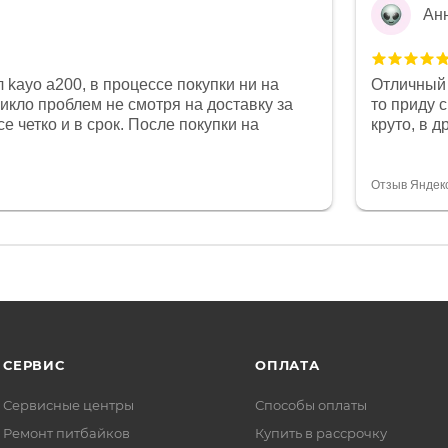
Ан
 kayo a200, в процессе покупки ни на
Отличный 
никло проблем не смотря на доставку за
то приду 
е четко и в срок. После покупки на
круто, в 
был 0, при этом представители магазина
все чеки 
связи и в итоге проблема была решена.
поставил
орит о небезразличии к клиенту после
спасибо о
Отзыв Яндек
то на сегодняшний день редкость.
объясняют
СЕРВИС
ОПЛАТА
Сервисные центры
Способы оплаты
Ремонт питбайков
Купить в рассрочку