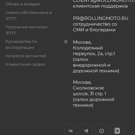
CLIENTS@ROLLINGMOTO
Обмен и возврат
клиентская поддержка
Смена собственника в
PR@ROLLINGMOTO.RU
ЭПТС
сотрудничество со
Получение выписки
СМИ и блогерами
ЭПТС
Руководства по
Москва,
эксплуатации
Колодезный
переулок, 2а, стр.1
Каталоги запчастей
(салон
Клиентский сервис
внедорожной и
дорожной техники)
Москва,
Сколковское
шоссе, 31 стр. 1
(салон дорожной
техники)