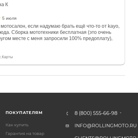
на К
5 июля
мотосалон, если надумаю брать ещё что-то от kayo,
сюда. Сборка мототехники бесплатная (это очень
другом месте с меня запросили 100% предоплату),
и документы выдали. Брала технику с ПТС, на учёт
а вообще без проблем. Менеджеру Юлии большое
тдельное, всегда на связи, очень детально всё
с.Карты
. 👍
ПОКУПАТЕЛЯМ
8 (800) 555-66-98
Как купить
INFO@ROLLINGMOTO.RU
Гарантия на товар