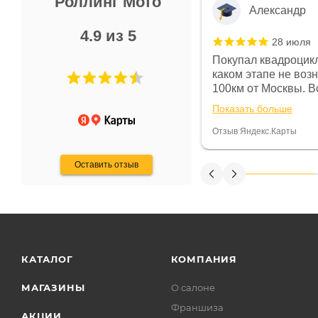
Роллинг Мото
Александр
4.9 из 5
28 июля
 в магазине чисто, цены везде
Покупал квадроцикл
огут. Не понравились условия
каком этапе не воз
предоплата и дают только на год)
100км от Москвы. Вс
ают что человек купит и
спидометре всегда 
Показать больше
некому.
постоянно были на 
Считаю, что это гов
Отзыв Яндекс.Карты
получения денег, ч
Оставить отзыв
КАТАЛОГ
КОМПАНИЯ
МАГАЗИНЫ
О салоне
Франшиза
АКЦИИ