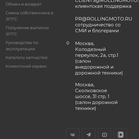
CLIENTS@ROLLINGMOTO
Обмен и возврат
клиентская поддержка
Смена собственника в
PR@ROLLINGMOTO.RU
ЭПТС
сотрудничество со
Получение выписки
СМИ и блогерами
ЭПТС
Руководства по
Москва,
эксплуатации
Колодезный
переулок, 2а, стр.1
Каталоги запчастей
(салон
Клиентский сервис
внедорожной и
дорожной техники)
Москва,
Сколковское
шоссе, 31 стр. 1
(салон дорожной
техники)