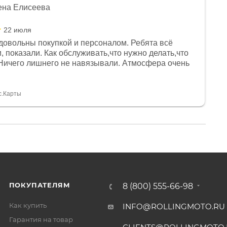
ена Елисеева
22 июля
довольны покупкой и персоналом. Ребята всё
, показали. Как обслуживать,что нужно делать,что
Ничего лишнего не навязывали. Атмосфера очень
я, помогли с доставкой. Сам аппарат так же
 устроил нас, нашли именно то, что хотел P. S
спасибо Дмитрию, за клиентоориентированность и
с.Карты
ПОКУПАТЕЛЯМ
8 (800) 555-66-98
Как купить
INFO@ROLLINGMOTO.RU
Гарантия на товар