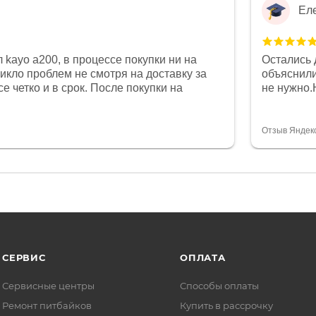
Ел
 kayo a200, в процессе покупки ни на
Остались 
никло проблем не смотря на доставку за
объяснили
е четко и в срок. После покупки на
не нужно.
был 0, при этом представители магазина
комфортна
связи и в итоге проблема была решена.
полностью
орит о небезразличии к клиенту после
огромное 
Отзыв Яндек
то на сегодняшний день редкость.
терпение
СЕРВИС
ОПЛАТА
Сервисные центры
Способы оплаты
Ремонт питбайков
Купить в рассрочку