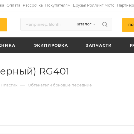
ка
Оплата
Рассрочка
Покупателям
Друзья Роллинг Мото
Партнёр
Каталог
ПО
Г
ХНИКА
ЭКИПИРОВКА
ЗАПЧАСТИ
Р
Черный) RG401
—
Пластик
Обтекатели боковые передние