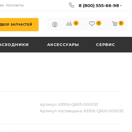
8 (800) 555-66-98
ам
Контакты
0
0
0
ДБОР ЗАПЧАСТЕЙ
АСХОДНИКИ
АКСЕССУАРЫ
СЕРВИС
Артикул:
63306-Q605-000033
Артикул поставщика:
63306-Q605-000033