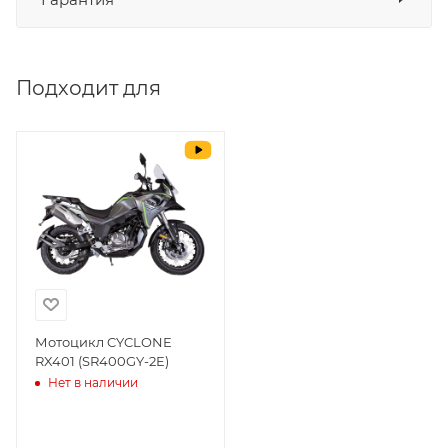
СБП
да
Выставить счет
да
Подходит для
Уважаемые пользователи, в настоящем
блоке размещены документы, с
которыми необходимо ознакомиться
покупателю, в случае приобретения
товара в нашем салоне. Здесь
размещены общие сведения по
решению возможных гарантийных
случаев и образцы необходимых для
заполнения документов. Обращаем
Ваше внимание на то, что конкретные
гарантийные обязательства на
Мотоцикл CYCLONE
RX401 (SR400GY-2E)
приобретаемую технику подробно
Нет в наличии
изложены в Руководстве по
эксплуатации (сервисной книжке), там
же находится гарантийный талон.