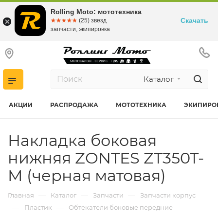
Rolling Moto: мототехника
Скачать
☆☆☆☆☆
★★★★★
(25) звезд
запчасти, экипировка
Каталог
АКЦИИ
РАСПРОДАЖА
МОТОТЕХНИКА
ЭКИПИРО
Накладка боковая
нижняя ZONTES ZT350T-
M (черная матовая)
—
—
—
Главная
Каталог
Запчасти
Запчасти корпус
—
—
Пластик
Обтекатели боковые передние