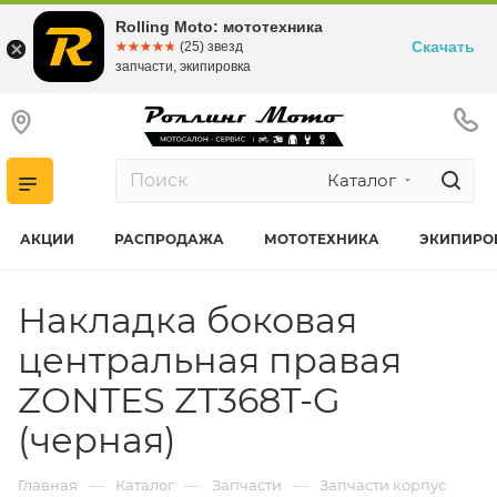
Rolling Moto: мототехника
Скачать
☆☆☆☆☆
★★★★★
(25) звезд
запчасти, экипировка
Каталог
АКЦИИ
РАСПРОДАЖА
МОТОТЕХНИКА
ЭКИПИРО
Накладка боковая
центральная правая
ZONTES ZT368T-G
(черная)
—
—
—
Главная
Каталог
Запчасти
Запчасти корпус