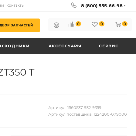
8 (800) 555-66-98
ам
Контакты
0
0
0
ДБОР ЗАПЧАСТЕЙ
АСХОДНИКИ
АКСЕССУАРЫ
СЕРВИС
ZT350 T
Артикул:
1560537-932-9359
Артикул поставщика:
1224200-079000