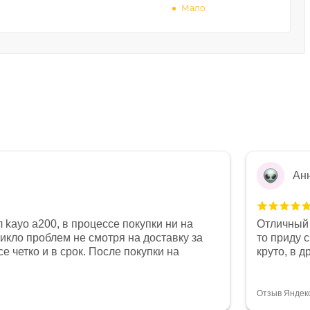
Мало
Ан
 kayo a200, в процессе покупки ни на
Отличный 
никло проблем не смотря на доставку за
то приду 
е четко и в срок. После покупки на
круто, в 
был 0, при этом представители магазина
все чеки 
связи и в итоге проблема была решена.
поставил
орит о небезразличии к клиенту после
спасибо о
Отзыв Яндек
то на сегодняшний день редкость.
объясняют