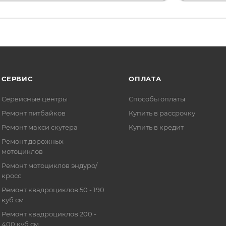
СЕРВИС
ОПЛАТА
Сервисные центры
Способы оплаты
Ремонт питбайков
Купить в рассрочку
Ремонт макси скутера
Купить в кредит
Ремонт дорожных
мотоциклов
Ремонт мотоциклов эндуро/
кросс
Ремонт квадроциклов 50 - 190
куб.см
Ремонт квадроциклов 200 -
400 куб.см