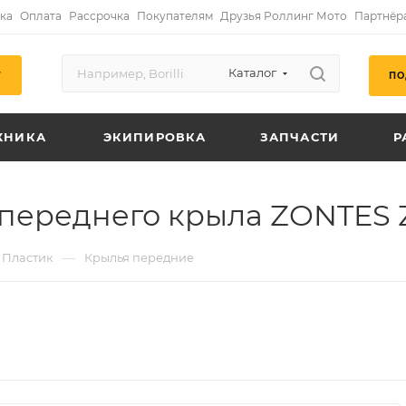
ка
Оплата
Рассрочка
Покупателям
Друзья Роллинг Мото
Партнёр
Каталог
ПО
Г
ХНИКА
ЭКИПИРОВКА
ЗАПЧАСТИ
Р
переднего крыла ZONTES 
—
Пластик
Крылья передние