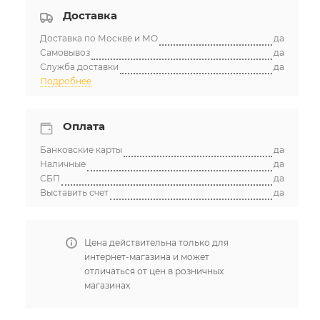
Доставка
Доставка по Москве и МО
да
Самовывоз
да
Служба доставки
да
Подробнее
Оплата
Банковские карты
да
Наличные
да
СБП
да
Выставить счет
да
Цена действительна только для
интернет-магазина и может
отличаться от цен в розничных
магазинах