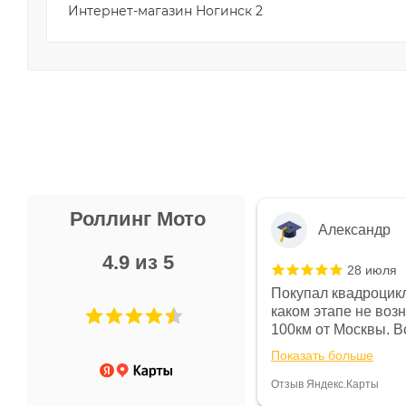
Интернет-магазин Ногинск 2
Роллинг Мото
Александр
4.9 из 5
28 июля
 в магазине чисто, цены везде
Покупал квадроцикл
огут. Не понравились условия
каком этапе не воз
предоплата и дают только на год)
100км от Москвы. Вс
ают что человек купит и
спидометре всегда 
Показать больше
некому.
постоянно были на 
Считаю, что это гов
Отзыв Яндекс.Карты
получения денег, ч