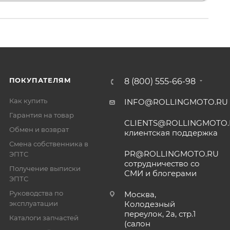
ПОКУПАТЕЛЯМ
8 (800) 555-66-98
Как купить
INFO@ROLLINGMOTO.RU
Гарантия на товар
CLIENTS@ROLLINGMOTO
Обмен и возврат
клиентская поддержка
Смена собственника в
PR@ROLLINGMOTO.RU
ЭПТС
сотрудничество со
Получение выписки
СМИ и блогерами
ЭПТС
Руководства по
Москва,
эксплуатации
Колодезный
переулок, 2а, стр.1
Каталоги запчастей
(салон