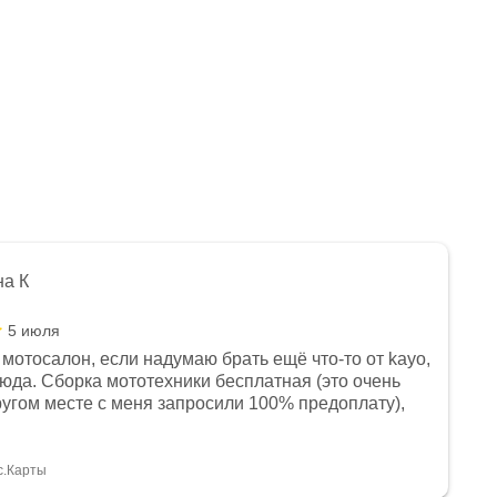
на К
5 июля
мотосалон, если надумаю брать ещё что-то от kayo,
сюда. Сборка мототехники бесплатная (это очень
другом месте с меня запросили 100% предоплату),
и документы выдали. Брала технику с ПТС, на учёт
а вообще без проблем. Менеджеру Юлии большое
тдельное, всегда на связи, очень детально всё
с.Карты
. 👍