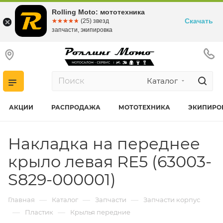
Rolling Moto: мототехника
Скачать
☆☆☆☆☆
★★★★★
(25) звезд
запчасти, экипировка
Каталог
АКЦИИ
РАСПРОДАЖА
МОТОТЕХНИКА
ЭКИПИРО
Накладка на переднее
крыло левая RE5 (63003-
S829-000001)
—
—
—
Главная
Каталог
Запчасти
Запчасти корпус
—
—
Пластик
Крылья передние