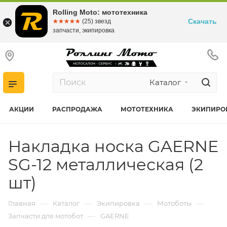
Rolling Moto: мототехника
Скачать
☆☆☆☆☆
★★★★★
(25) звезд
запчасти, экипировка
Каталог
АКЦИИ
РАСПРОДАЖА
МОТОТЕХНИКА
ЭКИПИРО
Накладка носка GAERNE
SG-12 металлическая (2
шт)
—
—
—
—
Главная
Каталог
Экипировка
Мотоботы
—
Запчасти для мотобот
GAERNE