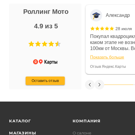
Роллинг Мото
Александр
4.9 из 5
28 июля
 в магазине чисто, цены везде
Покупал квадроцикл
огут. Не понравились условия
каком этапе не воз
предоплата и дают только на год)
100км от Москвы. Вс
ают что человек купит и
спидометре всегда 
Показать больше
некому.
постоянно были на 
Считаю, что это гов
Отзыв Яндекс.Карты
получения денег, ч
Оставить отзыв
КАТАЛОГ
КОМПАНИЯ
МАГАЗИНЫ
О салоне