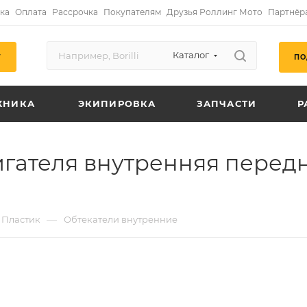
ка
Оплата
Рассрочка
Покупателям
Друзья Роллинг Мото
Партнёр
Каталог
ПО
Г
ХНИКА
ЭКИПИРОВКА
ЗАПЧАСТИ
Р
игателя внутренняя перед
—
Пластик
Обтекатели внутренние