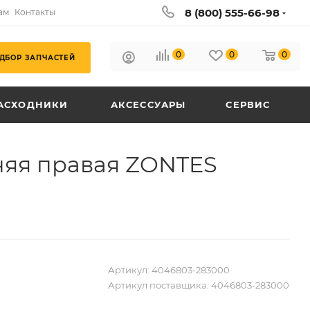
8 (800) 555-66-98
ам
Контакты
0
0
0
ДБОР ЗАПЧАСТЕЙ
АСХОДНИКИ
АКСЕССУАРЫ
СЕРВИС
няя правая ZONTES
Артикул:
4046803-283000
Артикул поставщика:
4046803-283000