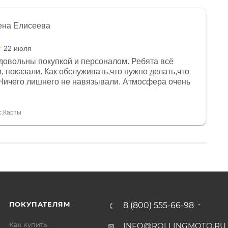
ена Елисеева
22 июля
довольны покупкой и персоналом. Ребята всё
, показали. Как обслуживать,что нужно делать,что
Ничего лишнего не навязывали. Атмосфера очень
я, помогли с доставкой. Сам аппарат так же
 устроил нас, нашли именно то, что хотел P. S
спасибо Дмитрию, за клиентоориентированность и
с.Карты
ПОКУПАТЕЛЯМ
8 (800) 555-66-98
Как купить
INFO@ROLLINGMOTO.RU