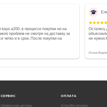
Ел
 kayo a200, в процессе покупки ни на
Остались 
никло проблем не смотря на доставку за
объяснили
е четко и в срок. После покупки на
не нужно.
был 0, при этом представители магазина
комфортна
связи и в итоге проблема была решена.
полностью
орит о небезразличии к клиенту после
огромное 
Отзыв Яндек
то на сегодняшний день редкость.
терпение
СЕРВИС
ОПЛАТА
Сервисные центры
Способы оплаты