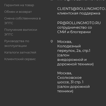
Гарантия на товар
CLIENTS@ROLLINGMOTO
Обмен и возврат
клиентская поддержка
Смена собственника в
PR@ROLLINGMOTO.RU
ЭПТС
сотрудничество со
Получение выписки
СМИ и блогерами
ЭПТС
Руководства по
Москва,
эксплуатации
Колодезный
переулок, 2а, стр.1
Каталоги запчастей
(салон
Клиентский сервис
внедорожной и
дорожной техники)
Москва,
Сколковское
шоссе, 31 стр. 1
(салон дорожной
техники)