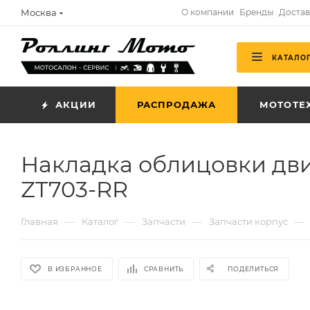
Москва
О компании
Бренды
Достав
КАТАЛО
АКЦИИ
РАСПРОДАЖА
МОТОТЕ
Накладка облицовки дв
ZT703-RR
—
—
—
—
Главная
Каталог
Запчасти
Запчасти корпус
В ИЗБРАННОЕ
СРАВНИТЬ
ПОДЕЛИТЬСЯ