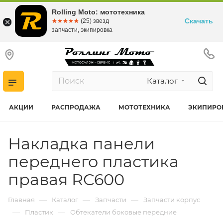
Rolling Moto: мототехника
Скачать
☆☆☆☆☆
★★★★★
(25) звезд
запчасти, экипировка
Каталог
АКЦИИ
РАСПРОДАЖА
МОТОТЕХНИКА
ЭКИПИРО
Накладка панели
переднего пластика
правая RC600
—
—
—
Главная
Каталог
Запчасти
Запчасти корпус
—
—
Пластик
Обтекатели боковые передние