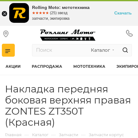
Rolling Moto: мототехника
Скачать
☆☆☆☆☆
★★★★★
(25) звезд
запчасти, экипировка
Каталог
АКЦИИ
РАСПРОДАЖА
МОТОТЕХНИКА
ЭКИПИРО
Накладка передняя
боковая верхняя правая
ZONTES ZT350Т
(Красная)
—
—
—
Главная
Каталог
Запчасти
Запчасти корпус