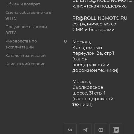
CLIENTS@ROLLINGMOTO
Обмен и возврат
клиентская поддержка
Смена собственника в
PR@ROLLINGMOTO.RU
ЭПТС
сотрудничество со
Получение выписки
СМИ и блогерами
ЭПТС
Руководства по
Москва,
эксплуатации
Колодезный
переулок, 2а, стр.1
Каталоги запчастей
(салон
Клиентский сервис
внедорожной и
дорожной техники)
Москва,
Сколковское
шоссе, 31 стр. 1
(салон дорожной
техники)