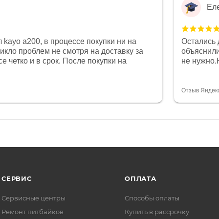
Ел
 kayo a200, в процессе покупки ни на
Остались 
никло проблем не смотря на доставку за
объяснили
е четко и в срок. После покупки на
не нужно.
был 0, при этом представители магазина
комфортна
связи и в итоге проблема была решена.
полностью
орит о небезразличии к клиенту после
огромное 
Отзыв Яндек
то на сегодняшний день редкость.
терпение
СЕРВИС
ОПЛАТА
Сервисные центры
Способы оплаты
Ремонт питбайков
Купить в рассрочку