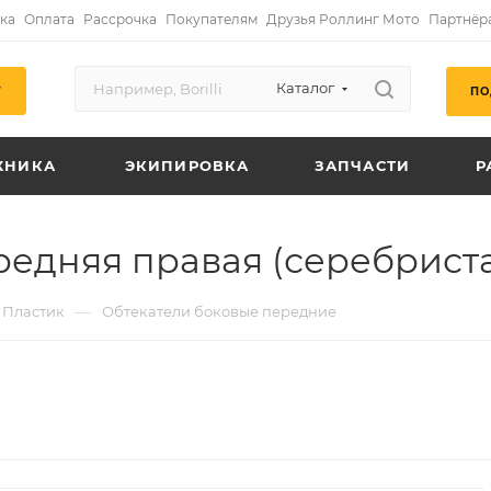
ка
Оплата
Рассрочка
Покупателям
Друзья Роллинг Мото
Партнёр
Каталог
ПО
Г
ХНИКА
ЭКИПИРОВКА
ЗАПЧАСТИ
Р
едняя правая (серебрист
—
Пластик
Обтекатели боковые передние