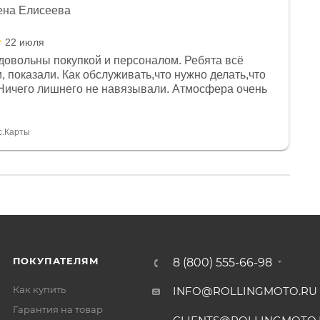
ена Елисеева
22 июля
довольны покупкой и персоналом. Ребята всё
, показали. Как обслуживать,что нужно делать,что
Ничего лишнего не навязывали. Атмосфера очень
я, помогли с доставкой. Сам аппарат так же
 устроил нас, нашли именно то, что хотел P. S
спасибо Дмитрию, за клиентоориентированность и
с.Карты
ПОКУПАТЕЛЯМ
8 (800) 555-66-98
Как купить
INFO@ROLLINGMOTO.RU
Гарантия на товар