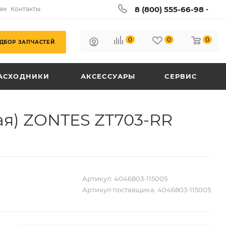
8 (800) 555-66-98
ам
Контакты
0
0
0
ДБОР ЗАПЧАСТЕЙ
АСХОДНИКИ
АКСЕССУАРЫ
СЕРВИС
ая) ZONTES ZT703-RR
Артикул:
4046803-115005
Артикул поставщика:
4046803-115005