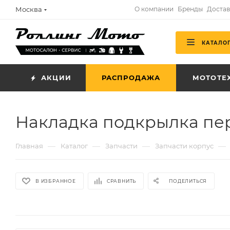
Москва
О компании
Бренды
Достав
КАТАЛО
АКЦИИ
РАСПРОДАЖА
МОТОТЕ
Накладка подкрылка пер
—
—
—
—
Главная
Каталог
Запчасти
Запчасти корпус
В ИЗБРАННОЕ
СРАВНИТЬ
ПОДЕЛИТЬСЯ