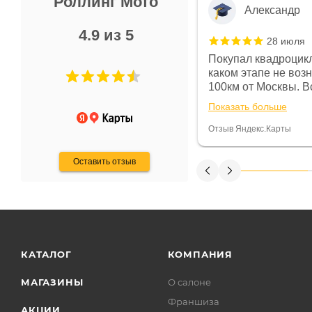
Роллинг Мото
Александр
4.9 из 5
28 июля
 в магазине чисто, цены везде
Покупал квадроцикл
огут. Не понравились условия
каком этапе не воз
предоплата и дают только на год)
100км от Москвы. Вс
ают что человек купит и
спидометре всегда 
Показать больше
некому.
постоянно были на 
Считаю, что это гов
Отзыв Яндекс.Карты
получения денег, ч
Оставить отзыв
КАТАЛОГ
КОМПАНИЯ
МАГАЗИНЫ
О салоне
Франшиза
АКЦИИ