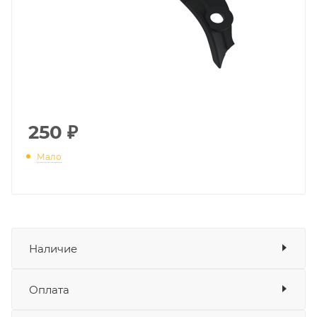
250
₽
Мало
Наличие
Наличие в мотосалонах Роллинг
Оплата
Мото