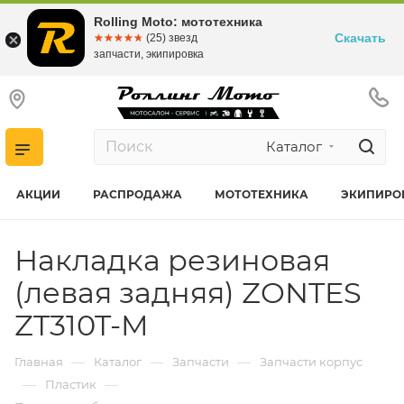
Rolling Moto: мототехника
Скачать
☆☆☆☆☆
★★★★★
(25) звезд
запчасти, экипировка
Каталог
АКЦИИ
РАСПРОДАЖА
МОТОТЕХНИКА
ЭКИПИРО
Накладка резиновая
(левая задняя) ZONTES
ZT310T-M
—
—
—
Главная
Каталог
Запчасти
Запчасти корпус
—
—
Пластик