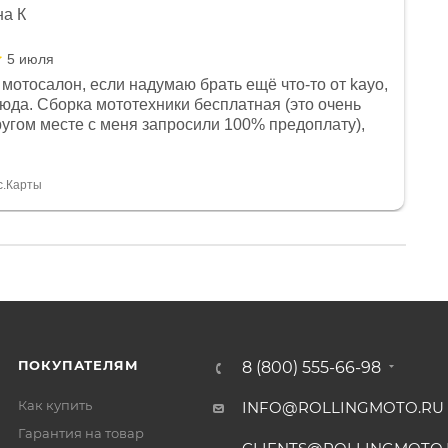
на К
5 июля
мотосалон, если надумаю брать ещё что-то от kayo,
сюда. Сборка мототехники бесплатная (это очень
другом месте с меня запросили 100% предоплату),
и документы выдали. Брала технику с ПТС, на учёт
а вообще без проблем. Менеджеру Юлии большое
тдельное, всегда на связи, очень детально всё
с.Карты
. 👍
ПОКУПАТЕЛЯМ
8 (800) 555-66-98
Как купить
INFO@ROLLINGMOTO.RU
Гарантия на товар