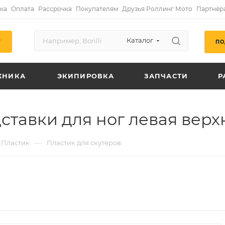
ка
Оплата
Рассрочка
Покупателям
Друзья Роллинг Мото
Партнёр
Каталог
ПО
Г
ХНИКА
ЭКИПИРОВКА
ЗАПЧАСТИ
Р
ставки для ног левая верх
—
Пластик
Пластик для скутеров