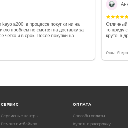
Ан
 kayo a200, в процессе покупки ни на
Отличный 
никло проблем не смотря на доставку за
то приду 
е четко и в срок. После покупки на
круто, в 
был 0, при этом представители магазина
все чеки 
связи и в итоге проблема была решена.
поставил
орит о небезразличии к клиенту после
спасибо о
Отзыв Яндек
то на сегодняшний день редкость.
объясняют
СЕРВИС
ОПЛАТА
Сервисные центры
Способы оплаты
Ремонт питбайков
Купить в рассрочку