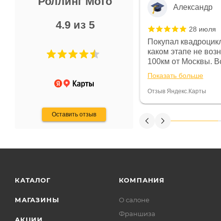
Роллинг Мото
Александр
4.9 из 5
28 июля
 в магазине чисто, цены везде
Покупал квадроцикл
огут. Не понравились условия
каком этапе не воз
предоплата и дают только на год)
100км от Москвы. Вс
ают что человек купит и
спидометре всегда 
Показать больше
некому.
постоянно были на 
Считаю, что это гов
Отзыв Яндекс.Карты
получения денег, ч
Оставить отзыв
КАТАЛОГ
КОМПАНИЯ
МАГАЗИНЫ
О салоне
Франшиза
АКЦИИ