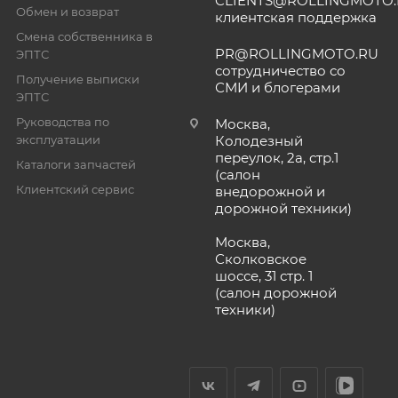
CLIENTS@ROLLINGMOTO
Обмен и возврат
клиентская поддержка
Смена собственника в
PR@ROLLINGMOTO.RU
ЭПТС
сотрудничество со
Получение выписки
СМИ и блогерами
ЭПТС
Руководства по
Москва,
эксплуатации
Колодезный
переулок, 2а, стр.1
Каталоги запчастей
(салон
Клиентский сервис
внедорожной и
дорожной техники)
Москва,
Сколковское
шоссе, 31 стр. 1
(салон дорожной
техники)