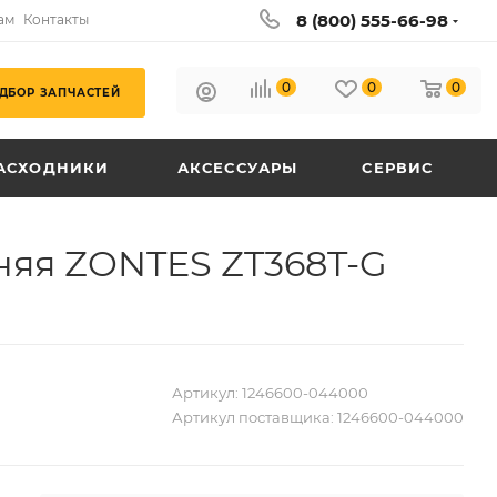
8 (800) 555-66-98
ам
Контакты
0
0
0
ДБОР ЗАПЧАСТЕЙ
АСХОДНИКИ
АКСЕССУАРЫ
СЕРВИС
няя ZONTES ZT368T-G
Артикул:
1246600-044000
Артикул поставщика:
1246600-044000