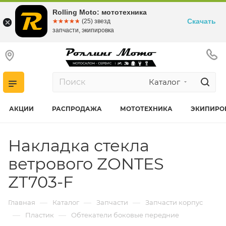
Rolling Moto: мототехника
Скачать
☆☆☆☆☆
★★★★★
(25) звезд
запчасти, экипировка
Каталог
АКЦИИ
РАСПРОДАЖА
МОТОТЕХНИКА
ЭКИПИРО
Накладка стекла
ветрового ZONTES
ZT703-F
—
—
—
Главная
Каталог
Запчасти
Запчасти корпус
—
—
Пластик
Обтекатели боковые передние